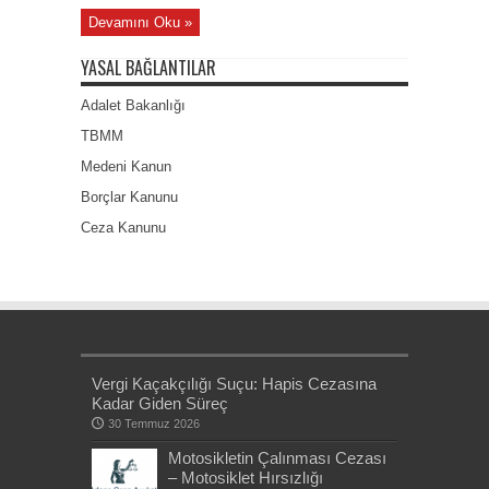
Devamını Oku »
YASAL BAĞLANTILAR
Adalet Bakanlığı
TBMM
Medeni Kanun
Borçlar Kanunu
Ceza Kanunu
Vergi Kaçakçılığı Suçu: Hapis Cezasına
Kadar Giden Süreç
30 Temmuz 2026
Motosikletin Çalınması Cezası
– Motosiklet Hırsızlığı