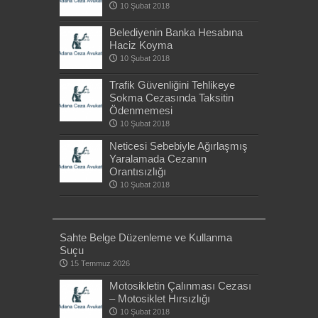
10 Şubat 2018
Belediyenin Banka Hesabına
Haciz Koyma
10 Şubat 2018
Trafik Güvenliğini Tehlikeye
Sokma Cezasında Taksitin
Ödenmemesi
10 Şubat 2018
Neticesi Sebebiyle Ağırlaşmış
Yaralamada Cezanın
Orantısızlığı
10 Şubat 2018
Sahte Belge Düzenleme ve Kullanma
Suçu
15 Temmuz 2026
Motosikletin Çalınması Cezası
– Motosiklet Hırsızlığı
10 Şubat 2018