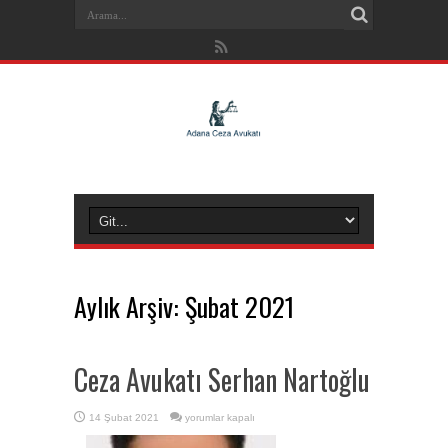
Aylık Arşiv:
Şubat 2021
Ceza Avukatı Serhan Nartoğlu
Ceza
14 Şubat 2021
yorumlar kapalı
Avukatı
Serhan