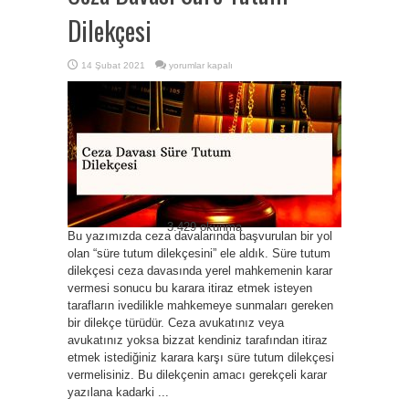
Dilekçesi
Ceza
14 Şubat 2021
yorumlar kapalı
Davası
Süre
Tutum
Dilekçesi
için
3.429 okunma
Bu yazımızda ceza davalarında başvurulan bir yol
olan “süre tutum dilekçesini” ele aldık. Süre tutum
dilekçesi ceza davasında yerel mahkemenin karar
vermesi sonucu bu karara itiraz etmek isteyen
tarafların ivedilikle mahkemeye sunmaları gereken
bir dilekçe türüdür. Ceza avukatınız veya
avukatınız yoksa bizzat kendiniz tarafından itiraz
etmek istediğiniz karara karşı süre tutum dilekçesi
vermelisiniz. Bu dilekçenin amacı gerekçeli karar
yazılana kadarki ...