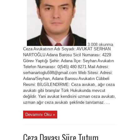
Nartoğlu
için
3.008 okunma
Ceza Avukatının Adı Soyadı: AVUKAT SERHAN
NARTOĞLU Adana Barosu Sicil Numarası: 4229
Görev Yaptığı Şehir: Adana İlçe: Seyhan Avukatın
Telefon Numarası: 0(545) 480 8271 Mail Adresi:
serhanartoglu598@gmail.com Web Sitesi: Adresi:
Adana/Seyhan, Adana Barosu Avukatın Cübbeli
Resmi: BİLGİLENDİRME: Ceza avukatı, ağır ceza
avukatı gibi branşlar Türk Hukukunda mevcut
değildir. Yani avukat kendisini uzman ceza avukatı,
uzman ağır ceza avukatı şeklinde tanıtamaz. ...
Devamını Oku »
Ceza Davası Süre Tutum