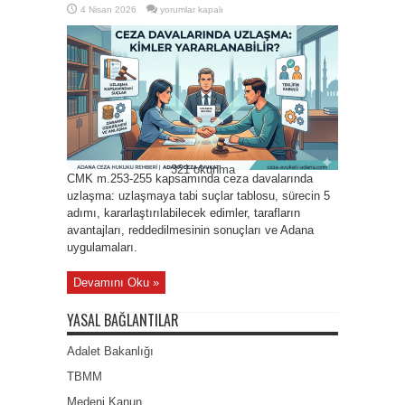
Ceza
4 Nisan 2026
yorumlar kapalı
Davalarında
Uzlaşma:
Kimler
Yararlanabilir?
için
321 okunma
CMK m.253-255 kapsamında ceza davalarında
uzlaşma: uzlaşmaya tabi suçlar tablosu, sürecin 5
adımı, kararlaştırılabilecek edimler, tarafların
avantajları, reddedilmesinin sonuçları ve Adana
uygulamaları.
Devamını Oku »
YASAL BAĞLANTILAR
Adalet Bakanlığı
TBMM
Medeni Kanun