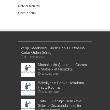
Borçlar Kanunu
Ceza Kanunu
Vergi Kaçakçılığı Suçu: Hapis Cezasına
Kadar Giden Süreç
30 Temmuz 2026
Motosikletin Çalınması Cezası
– Motosiklet Hırsızlığı
10 Şubat 2018
Belediyenin Banka Hesabına
Haciz Koyma
10 Şubat 2018
Trafik Güvenliğini Tehlikeye
Sokma Cezasında Taksitin
Ödenmemesi