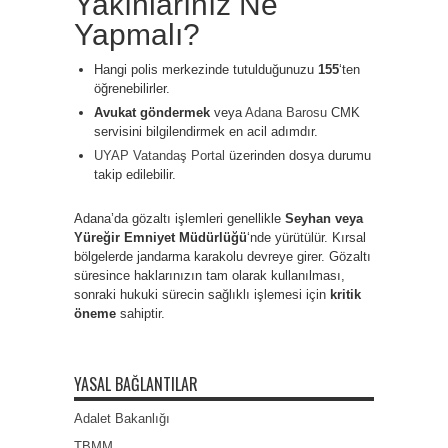
Yakınlarınız Ne
Yapmalı?
Hangi polis merkezinde tutulduğunuzu
155
‘ten
öğrenebilirler.
Avukat göndermek
veya
Adana Barosu
CMK
servisini bilgilendirmek en acil adımdır.
UYAP Vatandaş Portal
üzerinden dosya durumu
takip edilebilir.
Adana’da gözaltı işlemleri genellikle
Seyhan veya
Yüreğir Emniyet Müdürlüğü
‘nde yürütülür. Kırsal
bölgelerde jandarma karakolu devreye girer. Gözaltı
süresince haklarınızın tam olarak kullanılması,
sonraki hukuki sürecin sağlıklı işlemesi için
kritik
öneme
sahiptir.
YASAL BAĞLANTILAR
Adalet Bakanlığı
TBMM