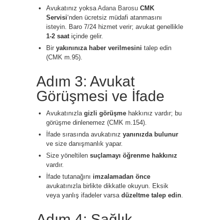
Avukatınız yoksa
Adana Barosu
CMK
Servisi
‘nden ücretsiz müdafi atanmasını
isteyin. Baro 7/24 hizmet verir; avukat genellikle
1-2 saat
içinde gelir.
Bir
yakınınıza haber verilmesini
talep edin
(CMK m.95).
Adım 3: Avukat
Görüşmesi ve İfade
Avukatınızla
gizli görüşme
hakkınız vardır; bu
görüşme dinlenemez (CMK m.154).
İfade sırasında avukatınız
yanınızda bulunur
ve size danışmanlık yapar.
Size yöneltilen
suçlamayı öğrenme hakkınız
vardır.
İfade tutanağını
imzalamadan önce
avukatınızla birlikte dikkatle okuyun. Eksik
veya yanlış ifadeler varsa
düzeltme talep edin
.
Adım 4: Sağlık