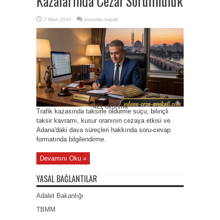
Kazalarında Cezai Sorumluluk
Taksirle
7 Mart 2026
yorumlar kapalı
Öldürme
Suçu:
Trafik
Kazalarında
Cezai
Sorumluluk
için
421 okunma
Trafik kazasında taksirle öldürme suçu, bilinçli
taksir kavramı, kusur oranının cezaya etkisi ve
Adana'daki dava süreçleri hakkında soru-cevap
formatında bilgilendirme.
Devamını Oku »
YASAL BAĞLANTILAR
Adalet Bakanlığı
TBMM