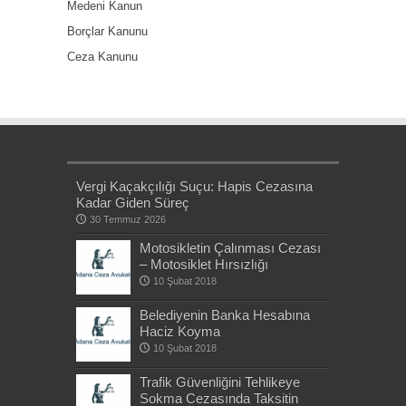
Medeni Kanun
Borçlar Kanunu
Ceza Kanunu
Vergi Kaçakçılığı Suçu: Hapis Cezasına
Kadar Giden Süreç
30 Temmuz 2026
Motosikletin Çalınması Cezası
– Motosiklet Hırsızlığı
10 Şubat 2018
Belediyenin Banka Hesabına
Haciz Koyma
10 Şubat 2018
Trafik Güvenliğini Tehlikeye
Sokma Cezasında Taksitin