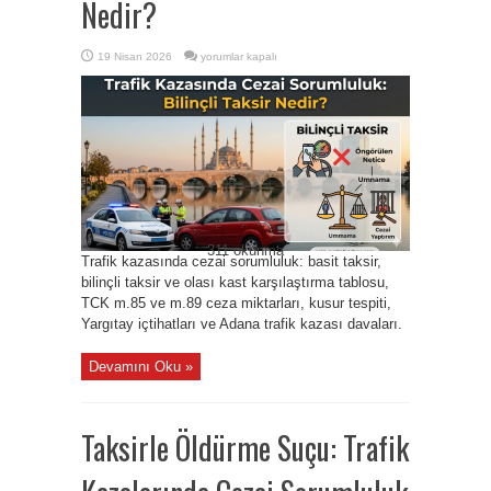
Nedir?
Trafik
19 Nisan 2026
yorumlar kapalı
Kazasında
Cezai
Sorumluluk:
Bilinçli
Taksir
Nedir?
için
311 okunma
Trafik kazasında cezai sorumluluk: basit taksir,
bilinçli taksir ve olası kast karşılaştırma tablosu,
TCK m.85 ve m.89 ceza miktarları, kusur tespiti,
Yargıtay içtihatları ve Adana trafik kazası davaları.
Devamını Oku »
Taksirle Öldürme Suçu: Trafik