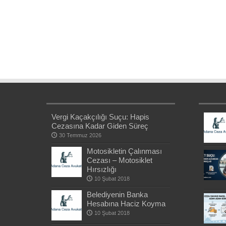
Vergi Kaçakçılığı Suçu: Hapis
Cezasına Kadar Giden Süreç
30 Temmuz 2026
Motosikletin Çalınması
Cezası – Motosiklet
Hırsızlığı
10 Şubat 2018
Belediyenin Banka
Hesabına Haciz Koyma
10 Şubat 2018