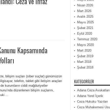
andı: Ceza ve İnfaz
Nisan 2026
Mart 2026
Aralık 2025
Mayıs 2025
Şubat 2021
Eylül 2020
Temmuz 2020
Mayıs 2020
a Kanunu Kapsamında
Mart 2020
Şubat 2019
olları
Mart 2018
Şubat 2018
ikte, bilişim suçları (siber suçlar) günümüzün
KATEGORILER
gisayar, telefon, tablet gibi iletişim araçları
 de kurumların ciddi mağduriyetler
unu’nda düzenlenen bilişim suçlarını,
Adana Ceza Avukatları
ki ...
Adana Yerel İçerik
Ceza Hukuku Yazıları
Ceza Muhakemesi Usu