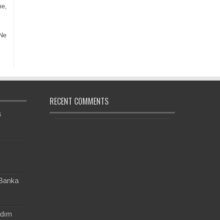
me,
 Ne
RECENT COMMENTS
s
ç
 Banka
rdım