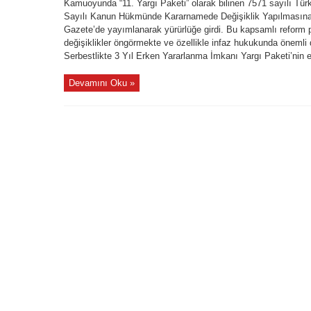
Kamuoyunda “11. Yargı Paketi” olarak bilinen 7571 sayılı Tü
Gazete’de
Yayımlandı:
Sayılı Kanun Hükmünde Kararnamede Değişiklik Yapılmasına 
Ceza
Gazete’de yayımlanarak yürürlüğe girdi. Bu kapsamlı reform p
ve
İnfaz
değişiklikler öngörmekte ve özellikle infaz hukukunda önemli 
Hukukunda
Köklü
Serbestlikte 3 Yıl Erken Yararlanma İmkanı Yargı Paketi’nin e
Değişiklikler
için
Devamını Oku »