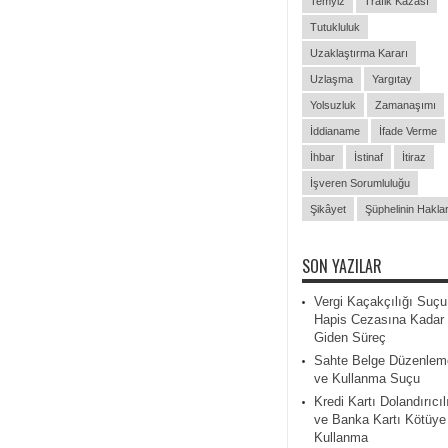
Temyiz
Trafik Kazası
Tutukluluk
Uzaklaştırma Kararı
Uzlaşma
Yargıtay
Yolsuzluk
Zamanaşımı
İddianame
İfade Verme
İhbar
İstinaf
İtiraz
İşveren Sorumluluğu
Şikâyet
Şüphelinin Haklar
SON YAZILAR
Vergi Kaçakçılığı Suçu
Hapis Cezasına Kadar
Giden Süreç
Sahte Belge Düzenlem
ve Kullanma Suçu
Kredi Kartı Dolandırıcıl
ve Banka Kartı Kötüye
Kullanma