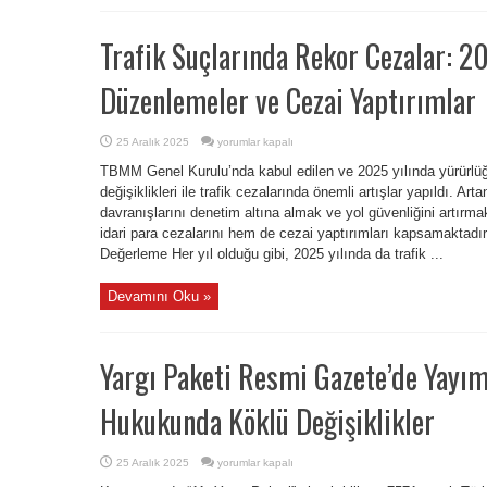
Trafik Suçlarında Rekor Cezalar: 20
Düzenlemeler ve Cezai Yaptırımlar
Trafik
25 Aralık 2025
yorumlar kapalı
Suçlarında
Rekor
TBMM Genel Kurulu’nda kabul edilen ve 2025 yılında yürürlüğ
Cezalar:
2025
değişiklikleri ile trafik cezalarında önemli artışlar yapıldı. Ar
Yılı
davranışlarını denetim altına almak ve yol güvenliğini artırm
Güncel
Düzenlemeler
idari para cezalarını hem de cezai yaptırımları kapsamaktadır
ve
Cezai
Değerleme Her yıl olduğu gibi, 2025 yılında da trafik ...
Yaptırımlar
için
Devamını Oku »
Yargı Paketi Resmi Gazete’de Yayıml
Hukukunda Köklü Değişiklikler
Yargı
25 Aralık 2025
yorumlar kapalı
Paketi
Resmi