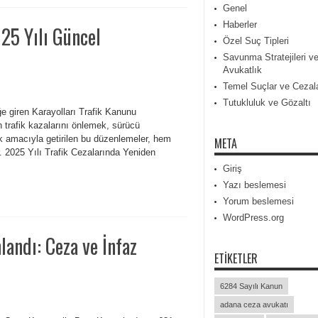
Genel
Haberler
25 Yılı Güncel
Özel Suç Tipleri
Savunma Stratejileri v
Avukatlık
Temel Suçlar ve Cezal
Tutukluluk ve Gözaltı
e giren Karayolları Trafik Kanunu
tan trafik kazalarını önlemek, sürücü
ak amacıyla getirilen bu düzenlemeler, hem
META
. 2025 Yılı Trafik Cezalarında Yeniden
Giriş
Yazı beslemesi
Yorum beslemesi
WordPress.org
andı: Ceza ve İnfaz
ETIKETLER
6284 Sayılı Kanun
adana ceza avukatı