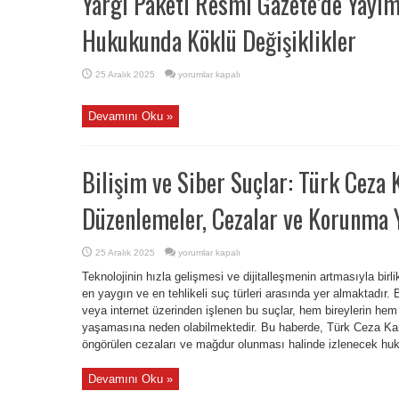
Yargı Paketi Resmi Gazete’de Yayıml
Hukukunda Köklü Değişiklikler
Yargı
25 Aralık 2025
yorumlar kapalı
Paketi
Resmi
Gazete’de
Yayımlandı:
Devamını Oku »
Ceza
ve
İnfaz
Hukukunda
Köklü
Bilişim ve Siber Suçlar: Türk Cez
Değişiklikler
için
Düzenlemeler, Cezalar ve Korunma Y
Bilişim
25 Aralık 2025
yorumlar kapalı
ve
Siber
Teknolojinin hızla gelişmesi ve dijitalleşmenin artmasıyla birl
Suçlar:
Türk
en yaygın ve en tehlikeli suç türleri arasında yer almaktadır. Bil
Ceza
veya internet üzerinden işlenen bu suçlar, hem bireylerin hem
Kanunu
Kapsamında
yaşamasına neden olabilmektedir. Bu haberde, Türk Ceza Kan
Düzenlemeler,
Cezalar
öngörülen cezaları ve mağdur olunması halinde izlenecek huku
ve
Korunma
Yolları
Devamını Oku »
için