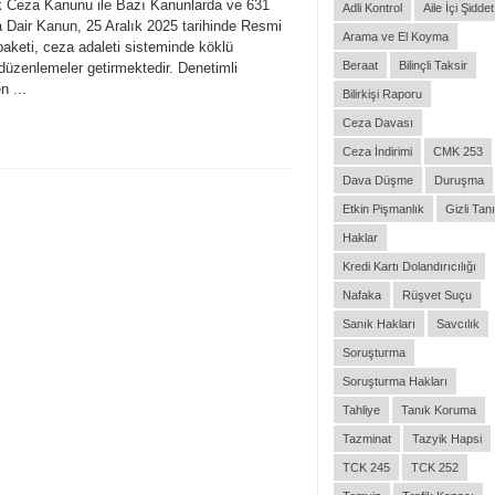
rk Ceza Kanunu ile Bazı Kanunlarda ve 631
Adli Kontrol
Aile İçi Şiddet
Dair Kanun, 25 Aralık 2025 tarihinde Resmi
Arama ve El Koyma
aketi, ceza adaleti sisteminde köklü
Beraat
Bilinçli Taksir
düzenlemeler getirmektedir. Denetimli
n ...
Bilirkişi Raporu
Ceza Davası
Ceza İndirimi
CMK 253
Dava Düşme
Duruşma
Etkin Pişmanlık
Gizli Tan
Haklar
Kredi Kartı Dolandırıcılığı
Nafaka
Rüşvet Suçu
Sanık Hakları
Savcılık
Soruşturma
Soruşturma Hakları
Tahliye
Tanık Koruma
Tazminat
Tazyik Hapsi
TCK 245
TCK 252