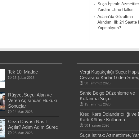
Suça İştirak: Azmettir
Yardım Etme Halleri
Adana’da Gözaltına
Alındım: İlk 24 Saatte
Yapmalıyım?
Tck 10. Madde
Vergi Kaçakçılığı Suçu: Hapi
Cezasına Kadar Giden Süre
13 Şubat 2018
30 Temmuz 2026
Sahte Belge Düzenleme ve
Rüşvet Suçu: Alan ve
Kullanma Suçu
Veren Açısından Hukuki
15 Temmuz 2026
Sonuçlar
24 Mart 2026
Kredi Kartı Dolandırıcılığı ve
Kartı Kötüye Kullanma
Ceza Davası Nasıl
30 Haziran 2026
Açılır? Adım Adım Süreç
25 Mart 2026
Suça İştirak: Azmettirme, Ya