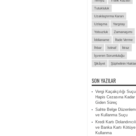
Temyiz
Trafik Kazası
Tutukluluk
Uzaklaştırma Kararı
Uzlaşma
Yargıtay
Yolsuzluk
Zamanaşımı
İddianame
İfade Verme
İhbar
İstinaf
İtiraz
İşveren Sorumluluğu
Şikâyet
Şüphelinin Haklar
SON YAZILAR
Vergi Kaçakçılığı Suçu
Hapis Cezasına Kadar
Giden Süreç
Sahte Belge Düzenlem
ve Kullanma Suçu
Kredi Kartı Dolandırıcıl
ve Banka Kartı Kötüye
Kullanma