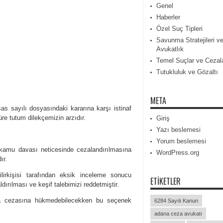
Genel
Haberler
Özel Suç Tipleri
Savunma Stratejileri v
Avukatlık
Temel Suçlar ve Cezal
Tutukluluk ve Gözaltı
META
ayılı dosyasındaki kararına karşı istinaf
re tutum dilekçemizin arzıdır.
Giriş
Yazı beslemesi
Yorum beslemesi
kamu davası neticesinde cezalandırılmasına
WordPress.org
ır.
irkişisi tarafından eksik inceleme sonucu
ETIKETLER
dırılması ve keşif talebimizi reddetmiştir.
ra cezasına hükmedebilecekken bu seçenek
6284 Sayılı Kanun
adana ceza avukatı