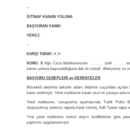
–
İSTİNAF KANUN YOLUNA
BAŞVURAN SANIK:
VEKİLİ:
–
KARŞI TARAF:
K.H
KONU: X
Ağır Ceza Mahkemesinin ……….. tarih ……… esas s
kanun yoluna başvurulduğuna dair ön istinaf dilekçemiz ve sü
BAŞVURU SEBEPLERİ ve GEREKÇELER
Müvekkil aleyhine taksirle adam öldürme suçundan açılan 
karar verilmiştir. Yerel mahkeme kararı usul ve yasaya aykırıd
Yerel mahkeme, soruşturma aşamasında Trafik Polisi Bil
oluşturulmuş yetersiz raporla karar vermiş, Adli Tıptan rapor al
Yine yerel mahkeme somut olayın özelliklerine göre pa
yaptırımı uygulamamıştır.