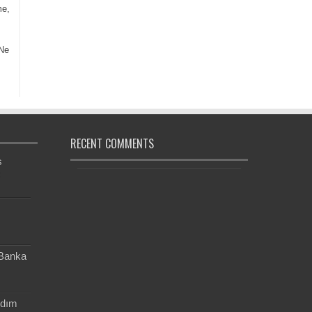
me,
 Ne
RECENT COMMENTS
s
ç
 Banka
rdım