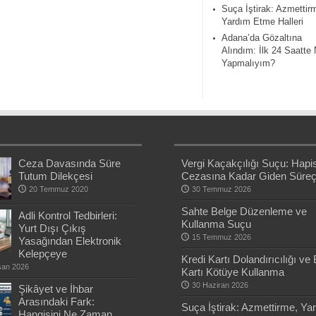
Suça İştirak: Azmettir
Yardım Etme Halleri
Adana’da Gözaltına
Alındım: İlk 24 Saatte
Yapmalıyım?
Ceza Davasında Süre
Vergi Kaçakçılığı Suçu: Hapi
Tutum Dilekçesi
Cezasına Kadar Giden Süre
20 Temmuz 2020
30 Temmuz 2026
Sahte Belge Düzenleme ve
Adli Kontrol Tedbirleri:
Kullanma Suçu
Yurt Dışı Çıkış
15 Temmuz 2026
Yasağından Elektronik
Kelepçeye
Kredi Kartı Dolandırıcılığı ve
san 2026
Kartı Kötüye Kullanma
30 Haziran 2026
Şikâyet ve İhbar
Arasındaki Fark:
Suça İştirak: Azmettirme, Ya
Hangisini Ne Zaman