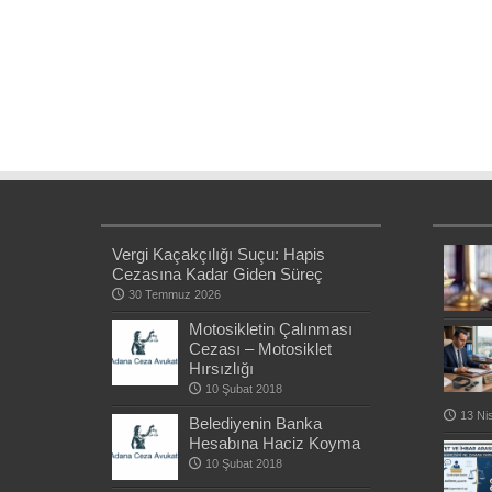
Vergi Kaçakçılığı Suçu: Hapis
Cezasına Kadar Giden Süreç
30 Temmuz 2026
Motosikletin Çalınması
Cezası – Motosiklet
Hırsızlığı
10 Şubat 2018
13 Ni
Belediyenin Banka
Hesabına Haciz Koyma
10 Şubat 2018