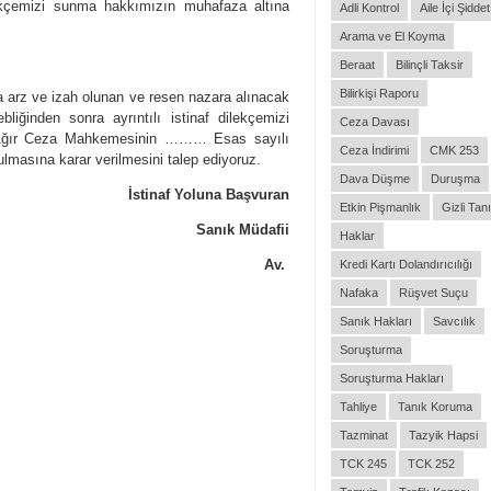
dilekçemizi sunma hakkımızın muhafaza altına
Adli Kontrol
Aile İçi Şiddet
Arama ve El Koyma
Beraat
Bilinçli Taksir
Bilirkişi Raporu
ve izah olunan ve resen nazara alınacak
liğinden sonra ayrıntılı istinaf dilekçemizi
Ceza Davası
 Ağır Ceza Mahkemesinin ……… Esas sayılı
Ceza İndirimi
CMK 253
ulmasına karar verilmesini talep ediyoruz.
Dava Düşme
Duruşma
İstinaf Yoluna Başvuran
Etkin Pişmanlık
Gizli Tan
Müdafii
Haklar
v.
Kredi Kartı Dolandırıcılığı
Nafaka
Rüşvet Suçu
Sanık Hakları
Savcılık
Soruşturma
Soruşturma Hakları
Tahliye
Tanık Koruma
Tazminat
Tazyik Hapsi
TCK 245
TCK 252