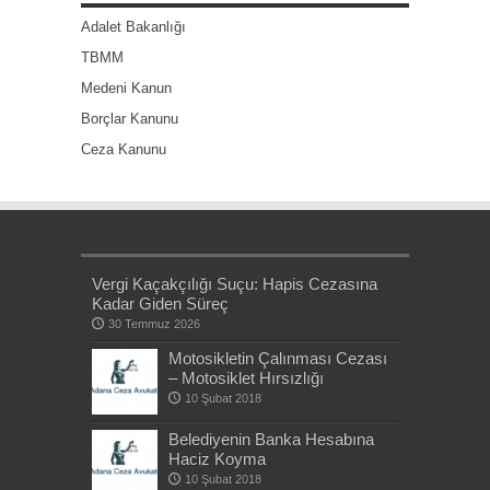
Adalet Bakanlığı
TBMM
Medeni Kanun
Borçlar Kanunu
Ceza Kanunu
Vergi Kaçakçılığı Suçu: Hapis Cezasına
Kadar Giden Süreç
30 Temmuz 2026
Motosikletin Çalınması Cezası
– Motosiklet Hırsızlığı
10 Şubat 2018
Belediyenin Banka Hesabına
Haciz Koyma
10 Şubat 2018