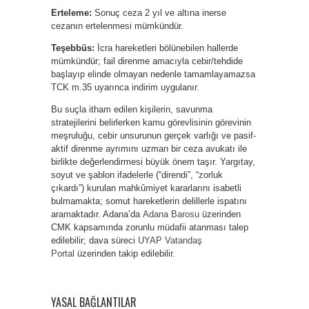
Erteleme:
Sonuç ceza 2 yıl ve altına inerse
cezanın ertelenmesi mümkündür.
Teşebbüs:
İcra hareketleri bölünebilen hallerde
mümkündür; fail direnme amacıyla cebir/tehdide
başlayıp elinde olmayan nedenle tamamlayamazsa
TCK m.35 uyarınca indirim uygulanır.
Bu suçla itham edilen kişilerin, savunma
stratejilerini belirlerken kamu görevlisinin görevinin
meşruluğu, cebir unsurunun gerçek varlığı ve pasif-
aktif direnme ayrımını uzman bir ceza avukatı ile
birlikte değerlendirmesi büyük önem taşır. Yargıtay,
soyut ve şablon ifadelerle (“direndi”, “zorluk
çıkardı”) kurulan mahkûmiyet kararlarını isabetli
bulmamakta; somut hareketlerin delillerle ispatını
aramaktadır. Adana’da
Adana Barosu
üzerinden
CMK kapsamında zorunlu müdafii atanması talep
edilebilir; dava süreci
UYAP Vatandaş
Portal
üzerinden takip edilebilir.
YASAL BAĞLANTILAR