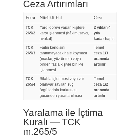
Ceza Artırımları
Fıkra
Nitelikli Hal
Ceza
TCK
Yargı görevi yapan kişilere
2 yıldan 4
265/2
karşı işlenmesi (hâkim, savcı,
yıla
avukat)
kadar
hapis
TCK
Failin kendisini
Temel
265/3
tanınmayacak hale koyması
ceza
1/3
(maske, yüz örtme) veya
oranında
birden fazla kişiyle birlikte
artırılır
işlenmesi
TCK
Silahla işlenmesi veya var
Temel
265/4
olan/var sayılan suç
ceza
1/2
örgütlerinin korkutucu
oranında
gücünden yararlanılması
artırılır
Yaralama ile İçtima
Kuralı — TCK
m.265/5