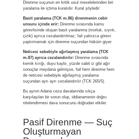
Direnme suçunun en kritik usul meselelerinden biri
yaralama ile içtima kuralıdır. Kural şöyledir:
Basit yaralama (TCK m.86) direnmenin cebir
unsuru içinde erir:
Direnme sırasında kamu
görevlisinde oluşan basit yaralanma (morluk, sıyrık,
çizik) ayrıca cezalandırılmaz; fail yalnızca görevi
yaptırmamak için direnme suçundan hüküm giyer.
Neticesi sebebiyle ağırlaşmış yaralama (TCK
m.87) ayrıca cezalandırılır:
Direnme sırasında
kemik kırığı, duyu kaybı, yüzde sabit iz gibi ağır
sonuçlar meydana gelmişse, fail hem direnme hem
de neticesi sebebiyle ağırlaşmış yaralama
suçundan ayrı ayrı cezalandırılır (TCK 265/5).
Bu ayrım Adana ceza davalarında sıkça
karşılaşılan bir sorun olup, iddianamenin doğru
nitelendirmesi dava sonucunu doğrudan etkiler.
Pasif Direnme — Suç
Oluşturmayan