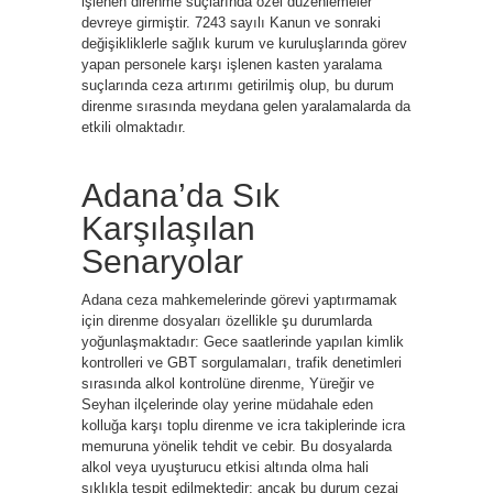
işlenen direnme suçlarında özel düzenlemeler
devreye girmiştir. 7243 sayılı Kanun ve sonraki
değişikliklerle sağlık kurum ve kuruluşlarında görev
yapan personele karşı işlenen kasten yaralama
suçlarında ceza artırımı getirilmiş olup, bu durum
direnme sırasında meydana gelen yaralamalarda da
etkili olmaktadır.
Adana’da Sık
Karşılaşılan
Senaryolar
Adana ceza mahkemelerinde görevi yaptırmamak
için direnme dosyaları özellikle şu durumlarda
yoğunlaşmaktadır: Gece saatlerinde yapılan kimlik
kontrolleri ve GBT sorgulamaları, trafik denetimleri
sırasında alkol kontrolüne direnme, Yüreğir ve
Seyhan ilçelerinde olay yerine müdahale eden
kolluğa karşı toplu direnme ve icra takiplerinde icra
memuruna yönelik tehdit ve cebir. Bu dosyalarda
alkol veya uyuşturucu etkisi altında olma hali
sıklıkla tespit edilmektedir; ancak bu durum cezai