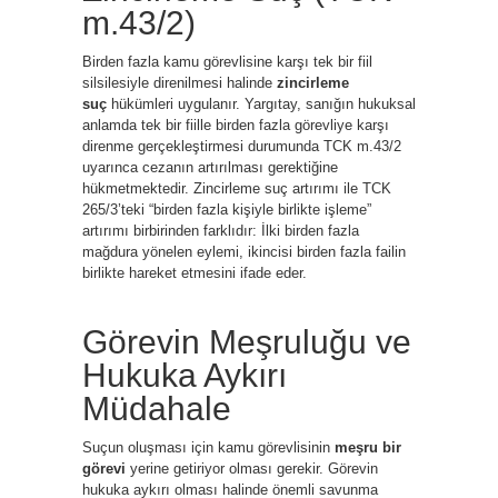
m.43/2)
Birden fazla kamu görevlisine karşı tek bir fiil
silsilesiyle direnilmesi halinde
zincirleme
suç
hükümleri uygulanır. Yargıtay, sanığın hukuksal
anlamda tek bir fiille birden fazla görevliye karşı
direnme gerçekleştirmesi durumunda TCK m.43/2
uyarınca cezanın artırılması gerektiğine
hükmetmektedir. Zincirleme suç artırımı ile TCK
265/3’teki “birden fazla kişiyle birlikte işleme”
artırımı birbirinden farklıdır: İlki birden fazla
mağdura yönelen eylemi, ikincisi birden fazla failin
birlikte hareket etmesini ifade eder.
Görevin Meşruluğu ve
Hukuka Aykırı
Müdahale
Suçun oluşması için kamu görevlisinin
meşru bir
görevi
yerine getiriyor olması gerekir. Görevin
hukuka aykırı olması halinde önemli savunma