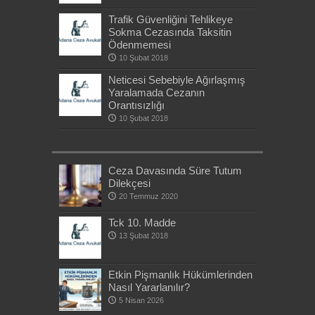
Trafik Güvenliğini Tehlikeye
Sokma Cezasında Taksitin
Ödenmemesi
10 Şubat 2018
Neticesi Sebebiyle Ağırlaşmış
Yaralamada Cezanın
Orantısızlığı
10 Şubat 2018
Ceza Davasında Süre Tutum
Dilekçesi
20 Temmuz 2020
Tck 10. Madde
13 Şubat 2018
Etkin Pişmanlık Hükümlerinden
Nasıl Yararlanılır?
5 Nisan 2026