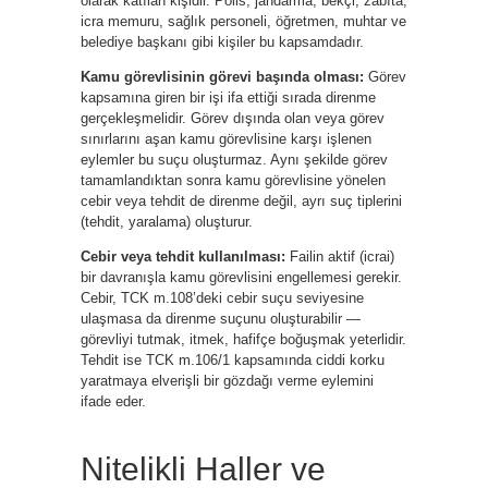
olarak katılan kişidir. Polis, jandarma, bekçi, zabıta,
icra memuru, sağlık personeli, öğretmen, muhtar ve
belediye başkanı gibi kişiler bu kapsamdadır.
Kamu görevlisinin görevi başında olması:
Görev
kapsamına giren bir işi ifa ettiği sırada direnme
gerçekleşmelidir. Görev dışında olan veya görev
sınırlarını aşan kamu görevlisine karşı işlenen
eylemler bu suçu oluşturmaz. Aynı şekilde görev
tamamlandıktan sonra kamu görevlisine yönelen
cebir veya tehdit de direnme değil, ayrı suç tiplerini
(tehdit, yaralama) oluşturur.
Cebir veya tehdit kullanılması:
Failin aktif (icrai)
bir davranışla kamu görevlisini engellemesi gerekir.
Cebir, TCK m.108’deki cebir suçu seviyesine
ulaşmasa da direnme suçunu oluşturabilir —
görevliyi tutmak, itmek, hafifçe boğuşmak yeterlidir.
Tehdit ise TCK m.106/1 kapsamında ciddi korku
yaratmaya elverişli bir gözdağı verme eylemini
ifade eder.
Nitelikli Haller ve