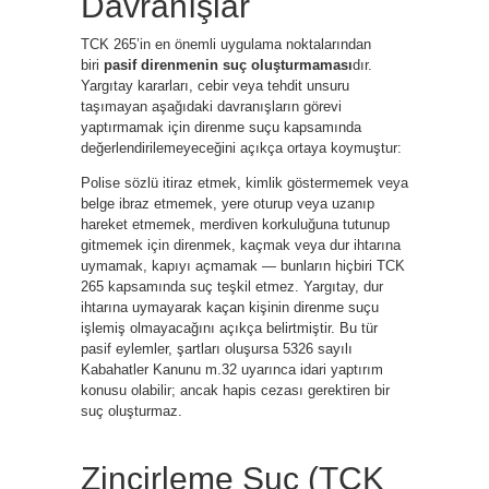
Davranışlar
TCK 265’in en önemli uygulama noktalarından
biri
pasif direnmenin suç oluşturmaması
dır.
Yargıtay kararları, cebir veya tehdit unsuru
taşımayan aşağıdaki davranışların görevi
yaptırmamak için direnme suçu kapsamında
değerlendirilemeyeceğini açıkça ortaya koymuştur:
Polise sözlü itiraz etmek, kimlik göstermemek veya
belge ibraz etmemek, yere oturup veya uzanıp
hareket etmemek, merdiven korkuluğuna tutunup
gitmemek için direnmek, kaçmak veya dur ihtarına
uymamak, kapıyı açmamak — bunların hiçbiri TCK
265 kapsamında suç teşkil etmez. Yargıtay, dur
ihtarına uymayarak kaçan kişinin direnme suçu
işlemiş olmayacağını açıkça belirtmiştir. Bu tür
pasif eylemler, şartları oluşursa 5326 sayılı
Kabahatler Kanunu m.32 uyarınca idari yaptırım
konusu olabilir; ancak hapis cezası gerektiren bir
suç oluşturmaz.
Zincirleme Suç (TCK