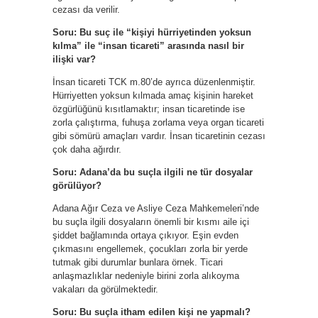
cezası da verilir.
Soru: Bu suç ile “kişiyi hürriyetinden yoksun
kılma” ile “insan ticareti” arasında nasıl bir
ilişki var?
İnsan ticareti TCK m.80’de ayrıca düzenlenmiştir.
Hürriyetten yoksun kılmada amaç kişinin hareket
özgürlüğünü kısıtlamaktır; insan ticaretinde ise
zorla çalıştırma, fuhuşa zorlama veya organ ticareti
gibi sömürü amaçları vardır. İnsan ticaretinin cezası
çok daha ağırdır.
Soru: Adana’da bu suçla ilgili ne tür dosyalar
görülüyor?
Adana Ağır Ceza ve Asliye Ceza Mahkemeleri’nde
bu suçla ilgili dosyaların önemli bir kısmı aile içi
şiddet bağlamında ortaya çıkıyor. Eşin evden
çıkmasını engellemek, çocukları zorla bir yerde
tutmak gibi durumlar bunlara örnek. Ticari
anlaşmazlıklar nedeniyle birini zorla alıkoyma
vakaları da görülmektedir.
Soru: Bu suçla itham edilen kişi ne yapmalı?