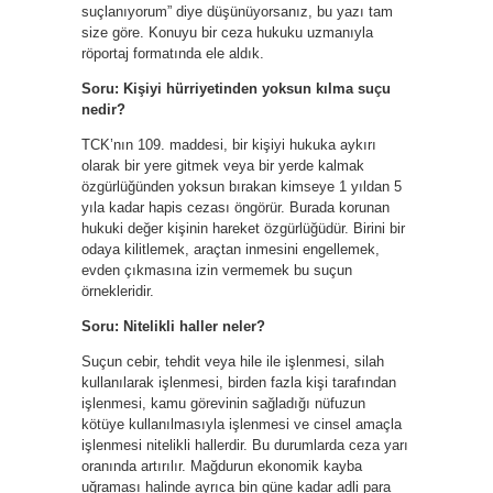
suçlanıyorum” diye düşünüyorsanız, bu yazı tam
size göre. Konuyu bir ceza hukuku uzmanıyla
röportaj formatında ele aldık.
Soru: Kişiyi hürriyetinden yoksun kılma suçu
nedir?
TCK’nın 109. maddesi, bir kişiyi hukuka aykırı
olarak bir yere gitmek veya bir yerde kalmak
özgürlüğünden yoksun bırakan kimseye 1 yıldan 5
yıla kadar hapis cezası öngörür. Burada korunan
hukuki değer kişinin hareket özgürlüğüdür. Birini bir
odaya kilitlemek, araçtan inmesini engellemek,
evden çıkmasına izin vermemek bu suçun
örnekleridir.
Soru: Nitelikli haller neler?
Suçun cebir, tehdit veya hile ile işlenmesi, silah
kullanılarak işlenmesi, birden fazla kişi tarafından
işlenmesi, kamu görevinin sağladığı nüfuzun
kötüye kullanılmasıyla işlenmesi ve cinsel amaçla
işlenmesi nitelikli hallerdir. Bu durumlarda ceza yarı
oranında artırılır. Mağdurun ekonomik kayba
uğraması halinde ayrıca bin güne kadar adli para